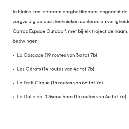
In Flaine kan iedereen bergbeklimmen, ongeacht de leeftijd of ervaring. Beginners kunnen een beroep doen op kennismakingslessen door ervaren monitoren, die
zorgvuldig de basistechnieken aanleren en veiligheids
Carroz Espace Outdoor’, met bij elk traject de naam
bedwingen.
La Cascade (19 routes van 3a tot 7b)
Les Gérats (14 routes van 4c tot 7b)
Le Petit Cirque (15 routes van 5a tot 7c)
La Dalle de l’Oiseau Rare (15 routes van 4c tot 7a)