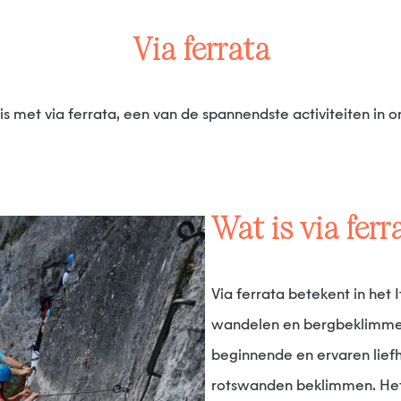
Via ferrata
is met via ferrata, een van de spannendste activiteiten in o
Wat is via fer
Via ferrata betekent in het Italiaans ‘ijzeren weg’ en is een combinatie van
wandelen en bergbeklimmen.
beginnende en ervaren liefh
rotswanden beklimmen. Het 