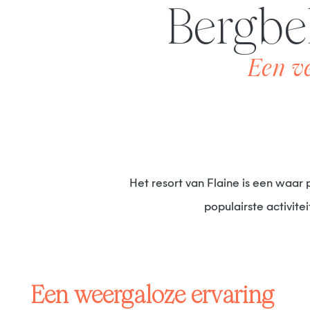
Bergb
Een v
Het resort van Flaine is een waar paradijs voor bergliefhebbers en fans van avontuurlijke sporten. Bergbeklimming is een van de
populairste activite
Een weergaloze ervaring