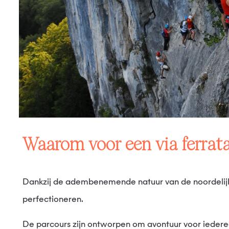
Waarom voor een via ferrat
Dankzij de adembenemende natuur van de noordelijke Alpen is de streek rond Flaine de ideale plek om vertrouwd te raken met de via ferrata’s of om uw techniek te
perfectioneren.
De parcours zijn ontworpen om avontuur voor iedereen toegankelijk te maken en tegelijk de kans te bieden op adembenemende uitzichten op de omliggende