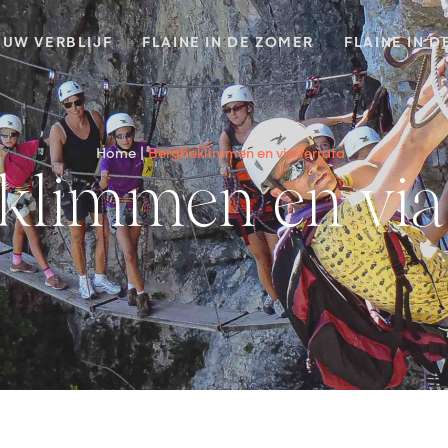
UW VERBLIJF
FLAINE IN DE ZOMER
FLAINE IN D
Home
Bergbeklimmen en via ferrata
eklimmen en via