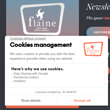
Newsle
Mis geen
nie
ABONNE
TOERISTENBUREAU FLAINE
FLAINE FORUM – 74300 FLAINE
TEL. +33 (0)4 50 90 80 01
Pro / 
CONTACT OPNEMEN
FOTOBIBLIOT