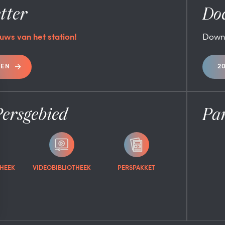
tter
Do
uws van het station!
Down
REN
2
Persgebied
Pa
HEEK
VIDEOBIBLIOTHEEK
PERSPAKKET