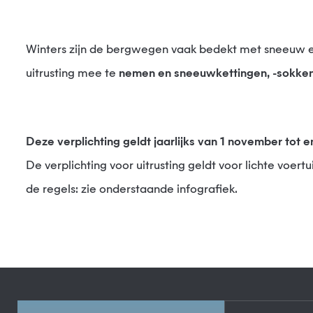
Winters zijn de bergwegen vaak bedekt met sneeuw en ijs. In het kader van de verkeersveiligheid verplicht het departement Haute-Savoie bestuurders om speciale
uitrusting mee te
nemen en sneeuwkettingen, -sokken 
Deze verplichting geldt jaarlijks van 1 november tot 
De verplichting voor uitrusting geldt voor lichte voe
de regels: zie onderstaande infografiek.