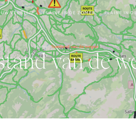
UW VERBLIJF
FLAINE IN DE ZOMER
FLAINE IN D
Home
Toestand van de wegen
estand van de w