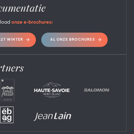
cumentatie
load
onze e-brochures:
027 WINTER
AL ONZE BROCHURES
rtners