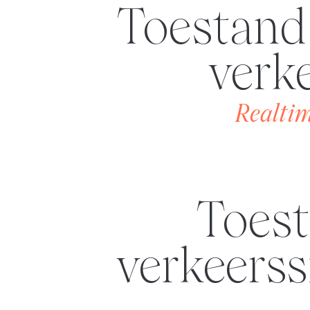
Toestan
verk
Realtim
Toestand van de wegen en
verkeerss