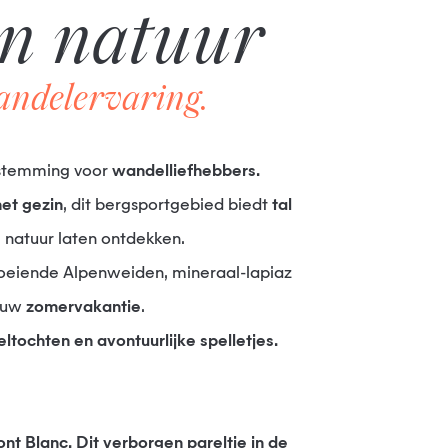
n natuur
andelervaring.
bestemming voor
wandelliefhebbers.
et gezin
, dit bergsportgebied biedt
tal
 natuur laten ontdekken.
loeiende Alpenweiden, mineraal-lapiaz
r uw
zomervakantie
.
ltochten en avontuurlijke spelletjes.