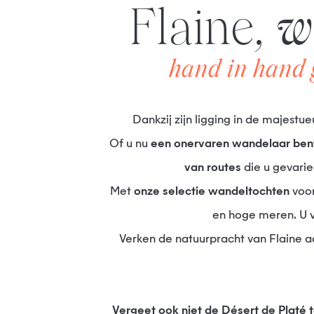
Flaine,
w
hand in hand 
Dankzij zijn ligging in de majes
Of u nu
een onervaren wandelaar bent
van routes
die u gevari
Met
onze selectie wandeltochten
voor
en hoge meren. U 
Verken de natuurpracht van Flaine 
Vergeet ook niet de Désert de Platé te bewonderen, met zijn adembenemende uitzicht op de Mont Blanc. Dit verborgen pareltje in de