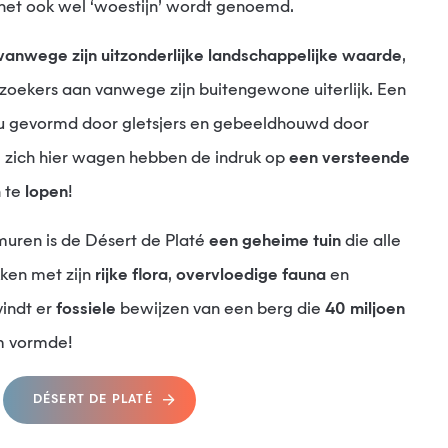
het ook wel ‘woestijn’ wordt genoemd.
st vanwege zijn uitzonderlijke landschappelijke waarde
,
zoekers aan vanwege zijn buitengewone uiterlijk. Een
au gevormd door gletsjers en gebeeldhouwd door
 zich hier wagen hebben de indruk op
een versteende
n te
lopen
!
uren is de Désert de Platé
een geheime tuin
die alle
kken met zijn
rijke flora
,
overvloedige fauna
en
vindt er
fossiele
bewijzen van een berg die
40 miljoen
m vormde!
DÉSERT DE PLATÉ