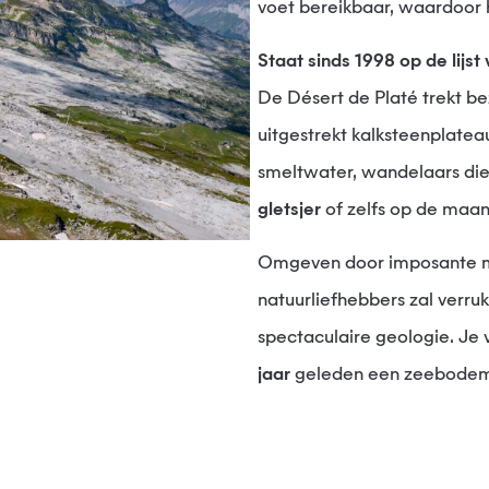
voet bereikbaar, waardoor 
Staat sinds 1998 op de lij
De Désert de Platé trekt be
uitgestrekt kalksteenplate
smeltwater, wandelaars die
gletsjer
of zelfs op de maa
Omgeven door imposante m
natuurliefhebbers zal verru
spectaculaire geologie. Je 
jaar
geleden een zeebode