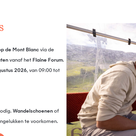
s
 op de
Mont Blanc
via de
uten
vanaf het
Flaine Forum
.
ugustus 2026
, van 09:00 tot
odig.
Wandelschoenen
of
 ongelukken te voorkomen.