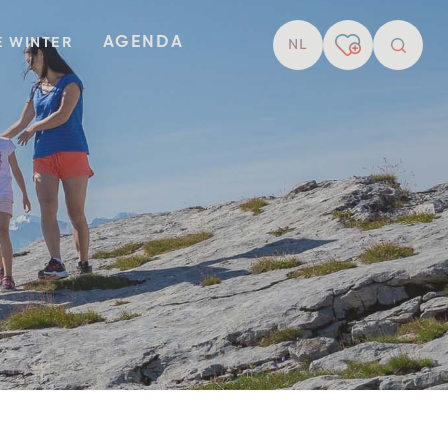
AGENDA
E WINTER
NL
Zoekop
n