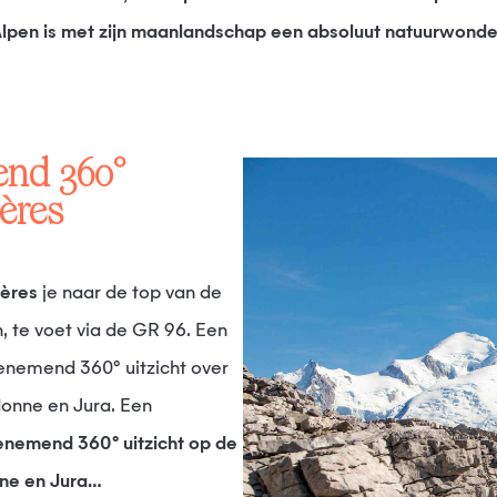
lpen is met zijn maanlandschap een absoluut natuurwonde
ères
ières
je naar de top van de
, te voet via de GR 96. Een
enemend 360° uitzicht over
donne en Jura. Een
nemend 360° uitzicht op de
nne en Jura…