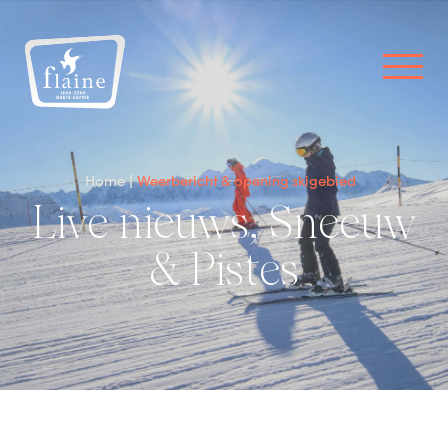
Home
Weerbericht & opening skigebied
Live nieuws, Sneeuw
& Pistes