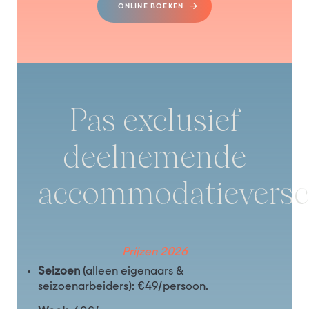
ONLINE BOEKEN
Pas exclusief
deelnemende
accommodatieversch
Prijzen 2026
Seizoen
(alleen eigenaars &
seizoenarbeiders): €49/persoon.