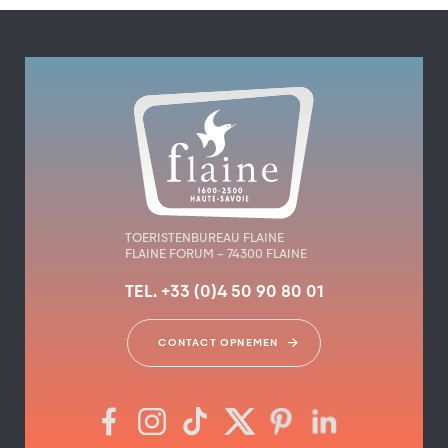
TOERISTENBUREAU FLAINE
FLAINE FORUM – 74300 FLAINE
TEL. +33 (0)4 50 90 80 01
CONTACT OPNEMEN