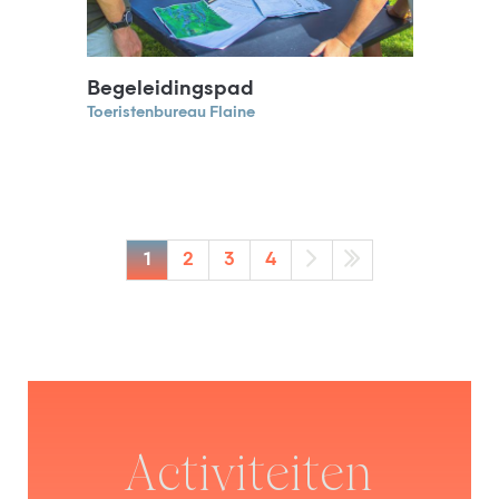
Begeleidingspad
Toeristenbureau Flaine
1
2
3
4
Activiteiten