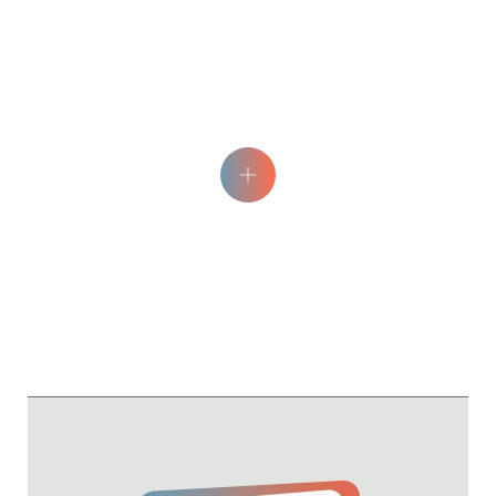
Picknickplaats Épicéa