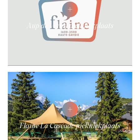
Aup de Véran picknickplaats
Flaine La Cascade picknickplaats