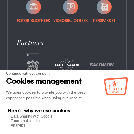
FOTOBIBLIOTHEEK
VIDEOBIBLIOTHEEK
PERSPAKKET
Partners
VEELGESTELDE VRAGEN
VACATURES
JURIDISCHE INFORMATIE
PRIVACYBELEID
KAART WEBSITE
NIET-LID ETABLISSEMENTEN