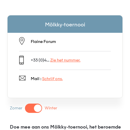
Mölkky-toernooi
Flaine Forum
+33 (0)4...
Zie het nummer.
Mail :
Schrijf ons.
Zomer
Winter
Doe mee aan ons Mölkky-toernooi, het beroemde