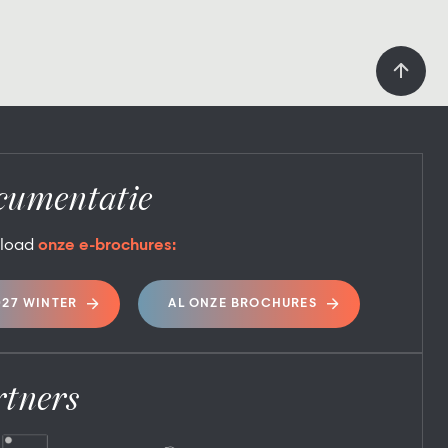
cumentatie
load
onze e-brochures:
027 WINTER
AL ONZE BROCHURES
rtners