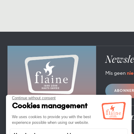
Newsle
Mis geen
nie
ABONNE
TOERISTENBUREAU FLAINE
FLAINE FORUM – 74300 FLAINE
TEL. +33 (0)4 50 90 80 01
Pro / 
CONTACT OPNEMEN