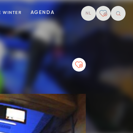
AGENDA
E WINTER
NL
Zoekop