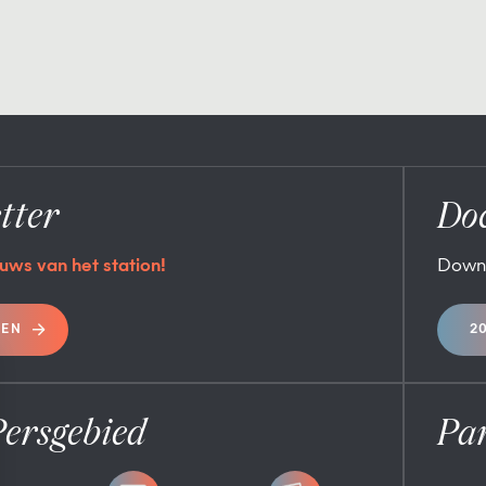
tter
Do
uws van het station!
Down
REN
2
Persgebied
Pa