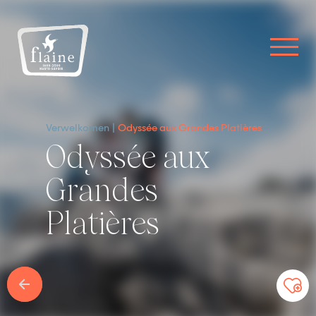
Verwelkomen
Odyssée aux Grandes Platières
Odyssée aux
Grandes
Platières