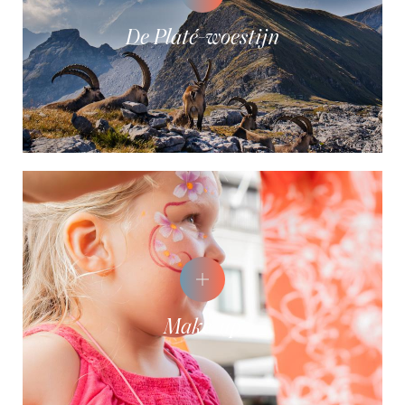
De Platé-woestijn
Make-up