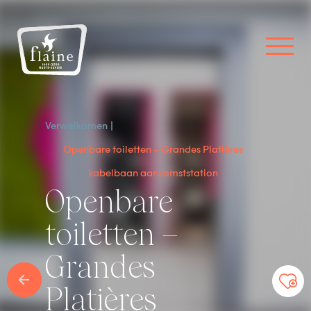
Verwelkomen
Openbare toiletten – Grandes Platières
kabelbaan aankomststation
Openbare
toiletten –
Grandes
Platières