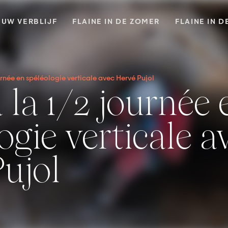
UW VERBLIJF
FLAINE IN DE ZOMER
FLAINE IN D
ournée en spéléologie verticale avec Hervé Pujol
ogie verticale a
ujol