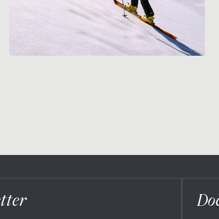
tter
Do