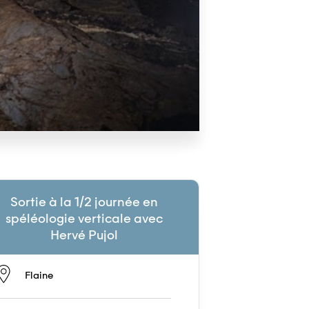
Sortie à la 1/2 journée en
spéléologie verticale avec
Hervé Pujol
Flaine