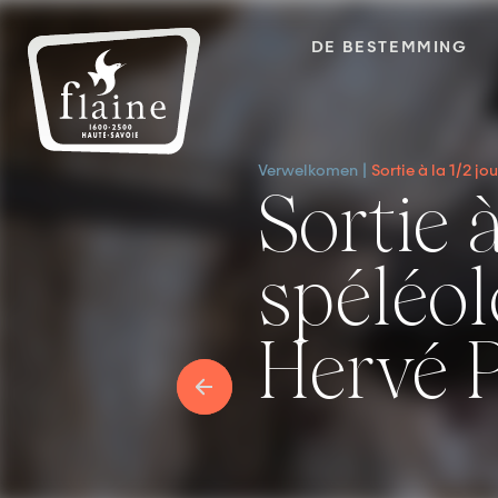
DE BESTEMMING
Verwelkomen
Sortie à la 1/2 j
Sortie à la 1/2 journée en
spéléol
Hervé P