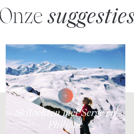
Onze
suggestie
Skitochten met Serge en
Philippe