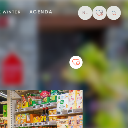
AGENDA
E WINTER
NL
Zoekop