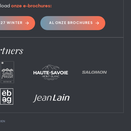
load
onze e-brochures:
027 WINTER
AL ONZE BROCHURES
rtners
DEN