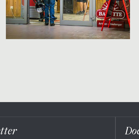
tter
Do