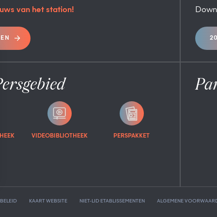
uws van het station!
Down
REN
2
Persgebied
Pa
HEEK
VIDEOBIBLIOTHEEK
PERSPAKKET
BELEID
KAART WEBSITE
NIET-LID ETABLISSEMENTEN
ALGEMENE VOORWAAR