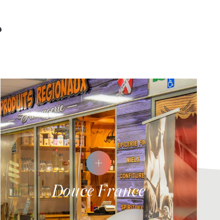
s
Douce France