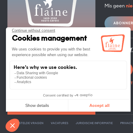
Mis geen
nie
ABONNE
TOERISTENBUREAU FLAINE
FLAINE FORUM – 74300 FLAINE
TEL. +33 (0)4 50 90 80 01
Pro / 
CONTACT OPNEMEN
FOTOBIBLIOT
VEELGESTELDE VRAGEN
VACATURES
JURIDISCHE INFORMATIE
PRIVACY