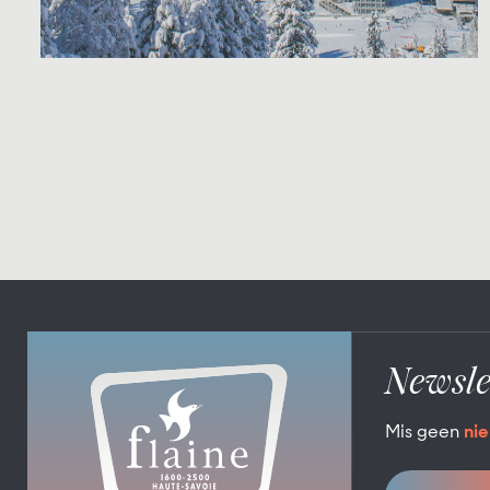
Newsle
Mis geen
nie