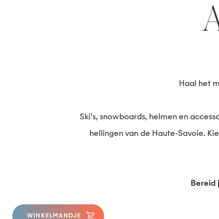
Haal het 
Ski’s, snowboards, helmen en accessoires voor alle niveaus zijn beschikbaar om je te helpen optimaal te genieten van de besneeuwde
hellingen van de Haute-Savoie. Kie
Bereid
WINKELMANDJE