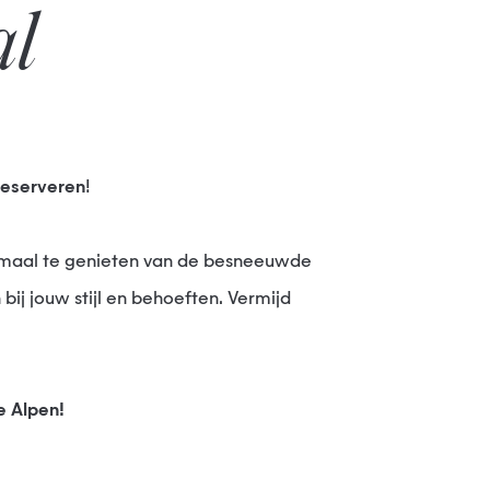
al
reserveren
!
bij jouw stijl en behoeften. Vermijd
e Alpen!