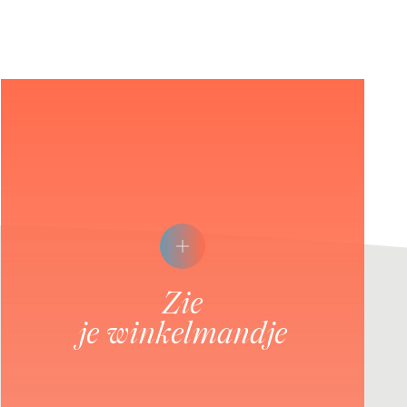
zie
je winkelmandje