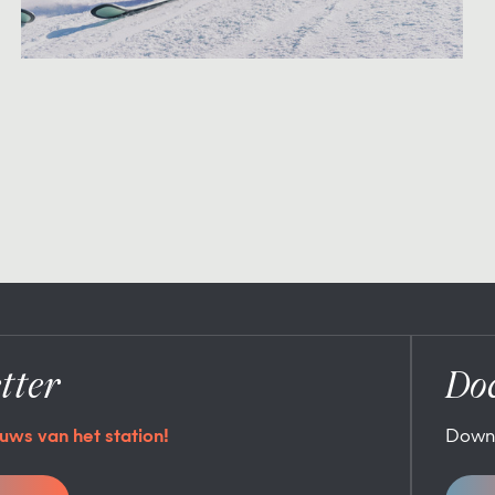
tter
Do
uws van het station!
Down