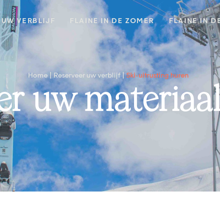
UW VERBLIJF
FLAINE IN DE ZOMER
FLAINE IN D
Home
Reserveer uw verblijf
Ski-uitrusting huren
eer uw materiaa