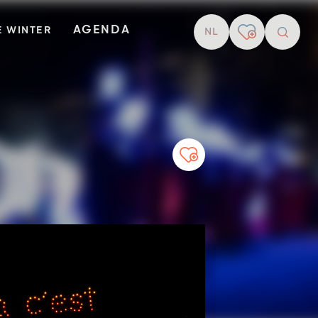
AGENDA
E WINTER
NL
Zoekop