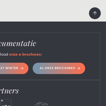
cumentatie
load
onze e-brochures:
027 WINTER
AL ONZE BROCHURES
rtners