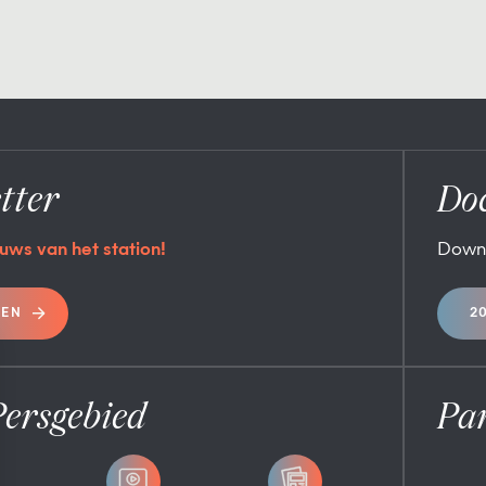
tter
Do
uws van het station!
Down
REN
2
Persgebied
Pa