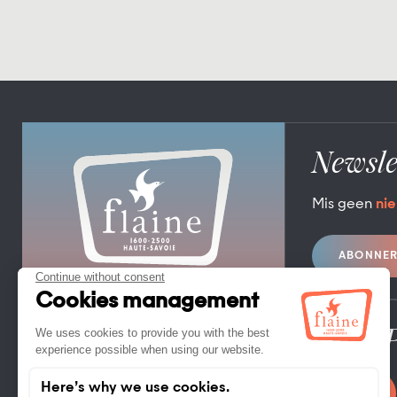
Newsle
Mis geen
nie
ABONNE
TOERISTENBUREAU FLAINE
FLAINE FORUM – 74300 FLAINE
TEL. +33 (0)4 50 90 80 01
Pro / 
CONTACT OPNEMEN