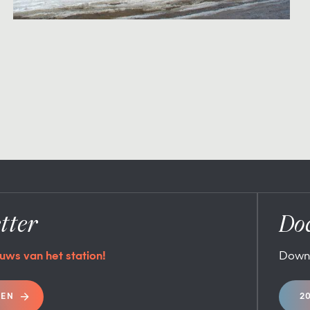
tter
Do
uws van het station!
Down
REN
2