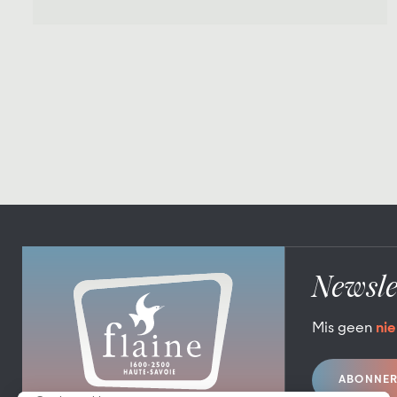
Newsle
Mis geen
nie
ABONNE