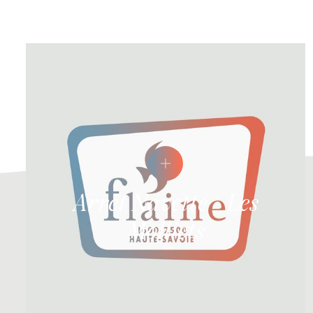
Arrêt Navette - Les
Molliets