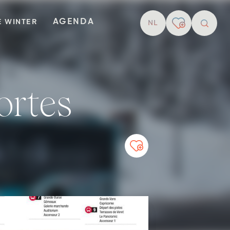
AGENDA
E WINTER
NL
Zoekop