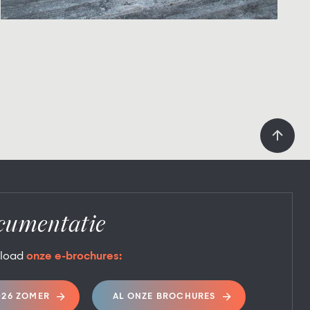
cumentatie
load
onze e-brochures:
026 ZOMER
AL ONZE BROCHURES