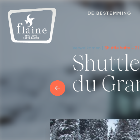
DE BESTEMMING
Verwelkomen
Shuttle halte – 2
Shuttle halte – 2 Les portes
du Gra