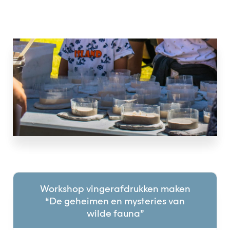
mysteries van
wilde fauna”
Workshop vingerafdrukken maken
“De geheimen en mysteries van
wilde fauna”