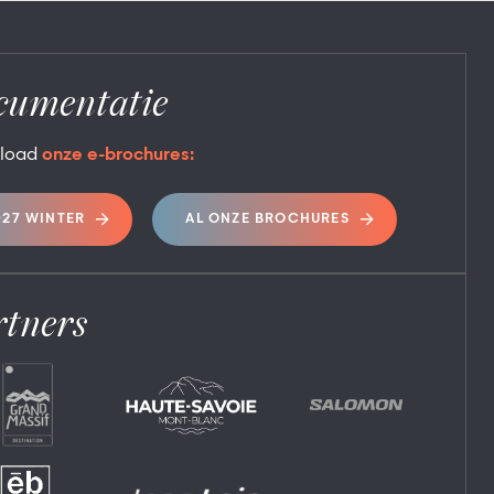
cumentatie
load
onze e-brochures:
027 WINTER
AL ONZE BROCHURES
rtners