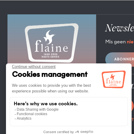
Newsle
Mis geen
nie
ABONNE
TOERISTENBUREAU FLAINE
FLAINE FORUM – 74300 FLAINE
TEL. +33 (0)4 50 90 80 01
Pro / 
CONTACT OPNEMEN
FOTOBIBLIOT