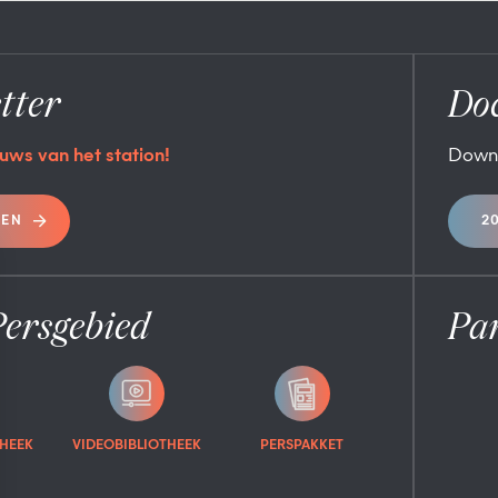
tter
Do
uws van het station!
Down
REN
2
Persgebied
Pa
HEEK
VIDEOBIBLIOTHEEK
PERSPAKKET