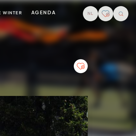
AGENDA
E WINTER
NL
Zoekop