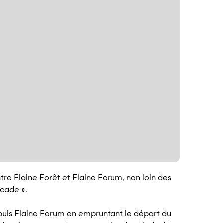
ntre Flaine Forêt et Flaine Forum, non loin des
scade ».
puis Flaine Forum en empruntant le départ du