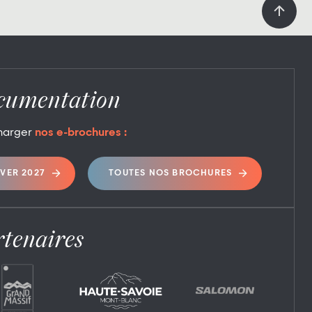
cumentation
harger
nos e-brochures :
IVER 2027
TOUTES NOS BROCHURES
tenaires