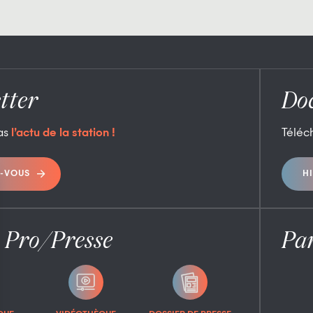
tter
Do
as
l’actu de la station !
Téléc
-VOUS
H
 Pro/Presse
Par