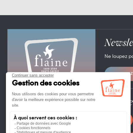
Newsle
Ne loupez p
ABONNEZ
OFFICE DE TOURISME DE FLAINE
FLAINE FORUM – 74300 FLAINE
TÉL. +33 (0)4 50 90 80 01
Espace
CONTACTEZ NOUS