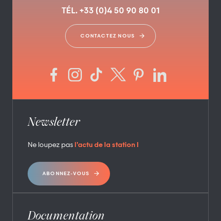
TÉL. +33 (0)4 50 90 80 01
CONTACTEZ NOUS
Laser game outdoor
Geocaching - Flaine
Newsletter
Ne loupez pas
l’actu de la station !
Minigolf
Atelier moulage de
ABONNEZ-VOUS
rameaux "la vie
secrète des arbres"
Documentation