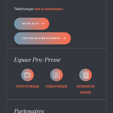
Télécharger
nos e-brochures :
Auditorium
Vols biplace
HIVER 2027
parapente - Air
Passion
TOUTES NOS BROCHURES
Espace Pro/Presse
Cani-marche
Accro-kids
PHOTOTHÈQUE
VIDÉOTHÈQUE
DOSSIER DE
PRESSE
Partenaires