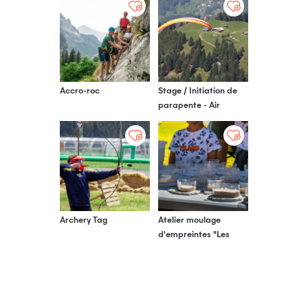
Accro-roc
Stage / Initiation de
parapente - Air
Passion
Archery Tag
Atelier moulage
d'empreintes "Les
secrets et mystères
de la FAUNE sauvage"