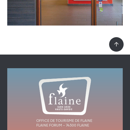
Spa Deep Nature
Atelier "Bulles de
savon"
Stages parapente
Terrain de basket
initiation et
perfectionnement -
Parapente Planète
Atelier "Folicoptère"
Maquillage
OFFICE DE TOURISME DE FLAINE
FLAINE FORUM – 74300 FLAINE