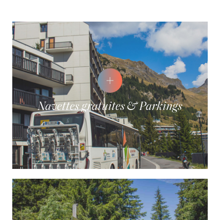
Tournoi de pétanque
Sortie canyoning à
Balme
Navettes gratuites & Parkings
City Game : France
Gravity Zéro
2348