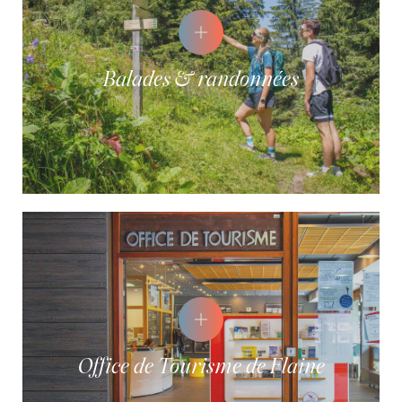
Balades & randonnées
Aire de kapla
Course d'orientation
La Fabrik à Cabane
Balade à la
découverte du monde
des insectes
Office de Tourisme de Flaine