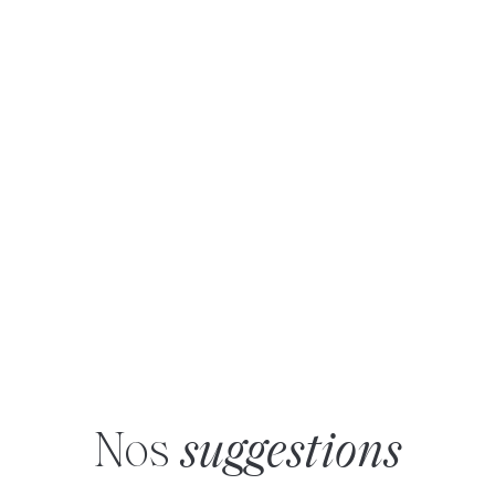
Roule Ta Boule
Les Trois Hexagones
Crée ta carte postale
Atelier cerfs-volants
!
Nos
suggestions
Hôtel Le Flaine
Self défense