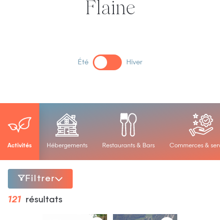
Flaine
Été
Hiver
Activités
Hébergements
Restaurants & Bars
Commerces & serv
Filtrer
121
résultats