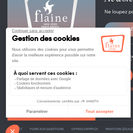
Ne loupez p
ABONNEZ
OFFICE DE TOURISME DE FLAINE
FLAINE FORUM – 74300 FLAINE
TÉL. +33 (0)4 50 90 80 01
Espace
CONTACTEZ NOUS
PHOTOTHÈ
CONTACT
FOIRE AUX QUESTIONS
OFFRES D’EMPLOI
MENTIONS LÉGALE