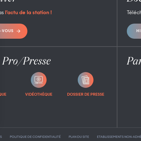
as
l’actu de la station !
Téléc
-VOUS
H
 Pro/Presse
Par
QUE
VIDÉOTHÈQUE
DOSSIER DE PRESSE
S
POLITIQUE DE CONFIDENTIALITÉ
PLAN DU SITE
ETABLISSEMENTS NON-ADH