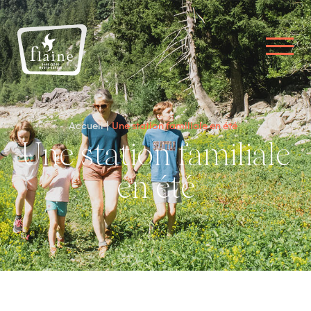
Accueil
Une station familiale en été
Une station familiale
en été