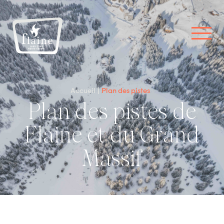
Accueil
Plan des pistes
Plan des pistes de
Flaine et du Grand
Massif