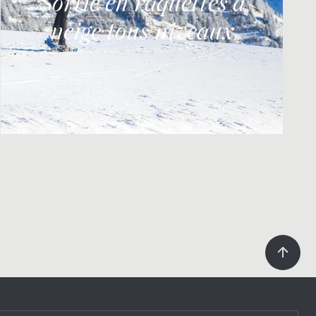
Sortie en raquettes à
neige tous niveaux