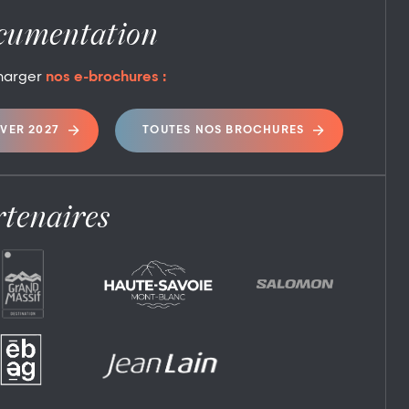
cumentation
harger
nos e-brochures :
IVER 2027
TOUTES NOS BROCHURES
tenaires