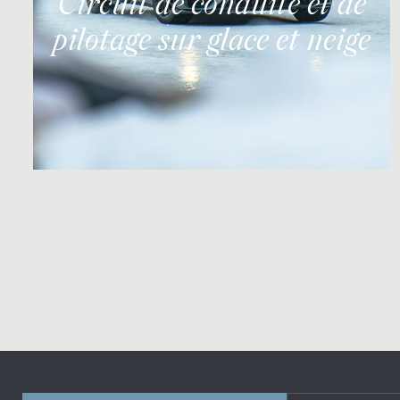
Circuit de conduite et de
pilotage sur glace et neige