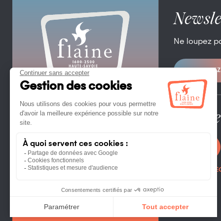
Newsle
Ne loupez p
ABONNEZ
OFFICE DE TOURISME DE FLAINE
FLAINE FORUM – 74300 FLAINE
TÉL. +33 (0)4 50 90 80 01
Espace
CONTACTEZ NOUS
PHOTOTHÈ