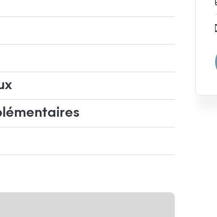
ux
plémentaires