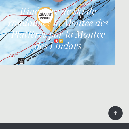
Itinéraire de ski de
randonnée la Montée des
Platières par la Montée
des Lindars