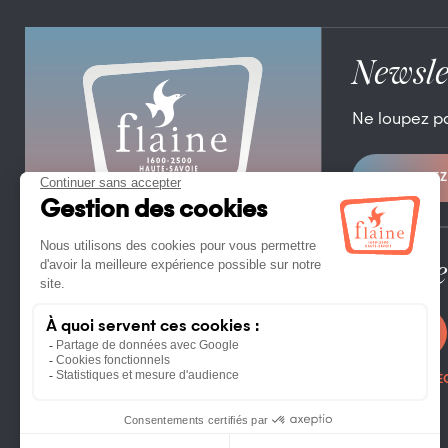
Newsle
Ne loupez p
ABONNEZ
OFFICE DE TOURISME DE FLAINE
FLAINE FORUM – 74300 FLAINE
TÉL. +33 (0)4 50 90 80 01
Espace
CONTACTEZ NOUS
PHOTOTHÈ