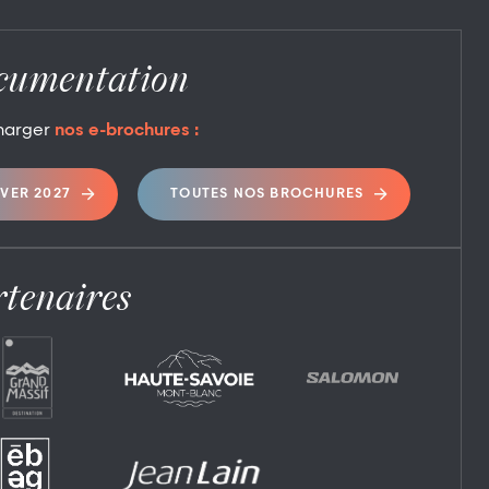
cumentation
harger
nos e-brochures :
IVER 2027
TOUTES NOS BROCHURES
tenaires