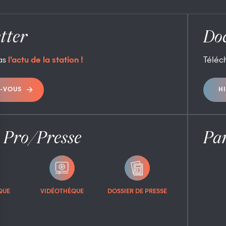
tter
Do
as
l’actu de la station !
Téléc
-VOUS
H
 Pro/Presse
Par
QUE
VIDÉOTHÈQUE
DOSSIER DE PRESSE