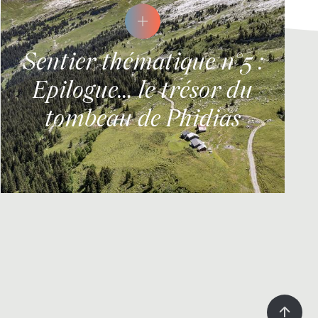
Sentier thématique n°5 :
Epilogue… le trésor du
tombeau de Phidias