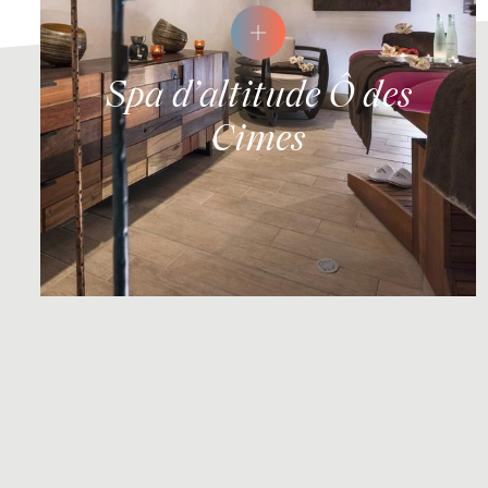
Spa d’altitude Ô des
Cimes