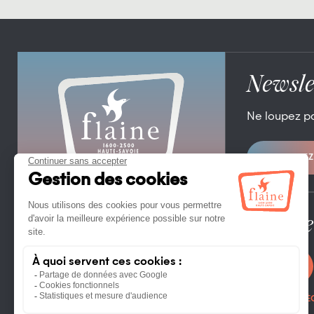
Newsle
Ne loupez p
ABONNEZ
OFFICE DE TOURISME DE FLAINE
FLAINE FORUM – 74300 FLAINE
TÉL. +33 (0)4 50 90 80 01
Espace
CONTACTEZ NOUS
PHOTOTHÈ