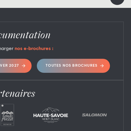
cumentation
harger
nos e-brochures :
IVER 2027
TOUTES NOS BROCHURES
tenaires