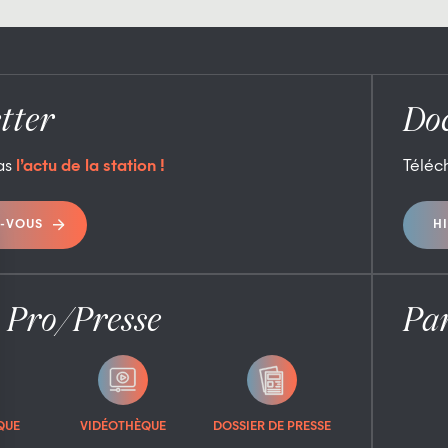
tter
Do
as
l’actu de la station !
Téléc
-VOUS
H
 Pro/Presse
Par
QUE
VIDÉOTHÈQUE
DOSSIER DE PRESSE