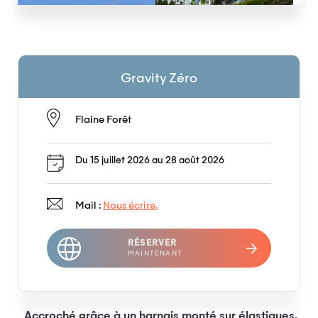
Gravity Zéro
Flaine Forêt
Du 15 juillet 2026 au 28 août 2026
Mail :
Nous écrire.
RÉSERVER
MAINTENANT
Accroché grâce à un harnais monté sur élastiques,