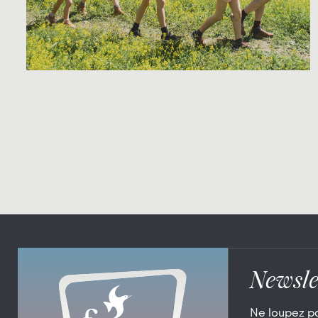
Newsle
Ne loupez p