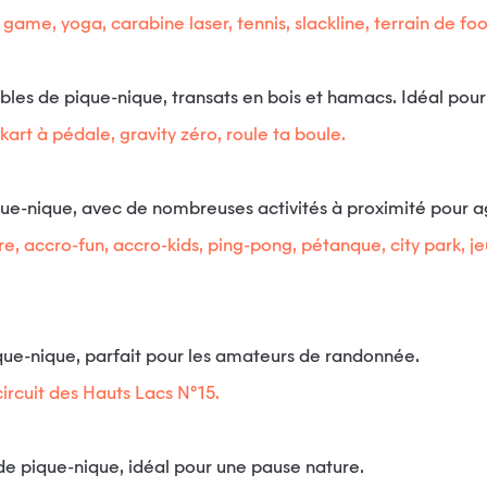
er game, yoga, carabine laser, tennis, slackline, terrain de fo
les de pique-nique, transats en bois et hamacs. Idéal pour 
kart à pédale, gravity zéro, roule ta boule.
que-nique, avec de nombreuses activités à proximité pour 
ure, accro-fun, accro-kids, ping-pong, pétanque, city park, 
que-nique, parfait pour les amateurs de randonnée.
ircuit des Hauts Lacs N°15.
de pique-nique, idéal pour une pause nature.