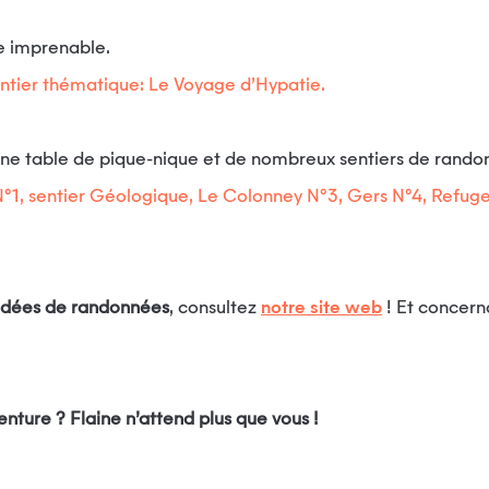
e imprenable.
entier thématique: Le Voyage d’Hypatie.
une table de pique-nique et de nombreux sentiers de rando
°1, sentier Géologique, Le Colonney N°3, Gers N°4, Refuge
s idées de randonnées
, consultez
notre site web
! Et concern
venture ? Flaine n’attend plus que vous !