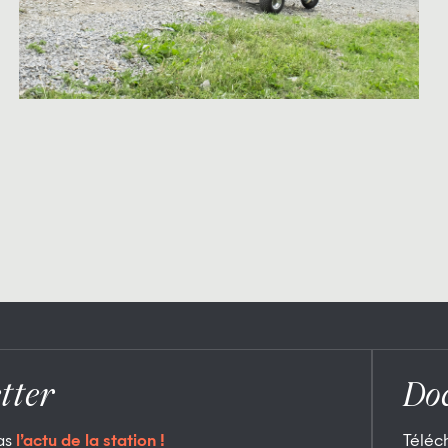
tter
Do
as
l’actu de la station !
Téléc