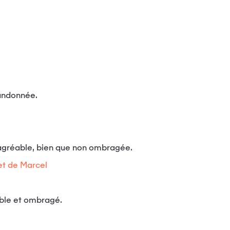
randonnée.
s agréable, bien que non ombragée.
net de Marcel
ble et ombragé.