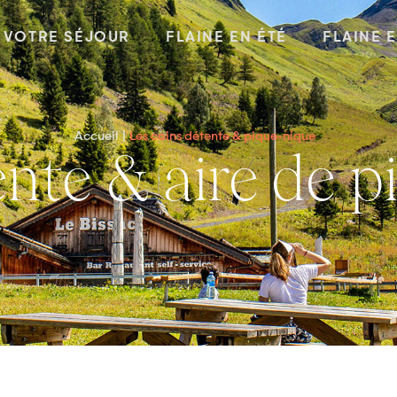
VOTRE SÉJOUR
FLAINE EN ÉTÉ
FLAINE 
Accueil
Les coins détente & pique-nique
tente & aire de 