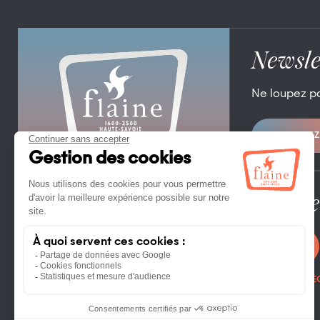
Newsle
Ne loupez p
ABONNEZ
OFFICE DE TOURISME DE FLAINE
FLAINE FORUM – 74300 FLAINE
TÉL. +33 (0)4 50 90 80 01
Espace
CONTACTEZ NOUS
PHOTOTHÈ