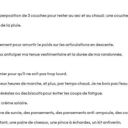
uperposition de 3 couches pour rester au sec et au chaud : une couche
de la pluie.
ment pour amortir le poids sur les articulations en descente.
peux anticiper ma tenue vestimentaire et la durée de ma randonnée.
nier pour qu’il ne soit pas trop lourd.
eux heures de marche, et plus, par temps chaud. Je ne bois pas l’eau de
éréales ou des biscuits pour éviter les coups de fatigue.
, crème solaire.
ure de survie, des pansements, des pansements anti-ampoule, des com
ant, une paire de ciseaux, une pince à échardes, un kit antivenin.