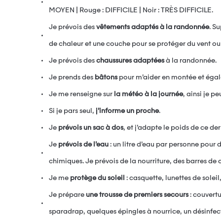
MOYEN | Rouge : DIFFICILE | Noir : TRÈS DIFFICILE.
Je prévois des
vêtements adaptés à la randonnée
. S
de chaleur et une couche pour se protéger du vent ou 
Je prévois des
chaussures adaptées
à la randonnée.
Je prends des
bâtons
pour m’aider en montée et égale
Je me renseigne sur
la météo à la journée
, ainsi je 
Si je pars seul,
j’informe un proche
.
Je
prévois un sac à dos
, et j’adapte le poids de ce der
Je
prévois de l’eau
: un litre d’eau par personne pour d
chimiques. Je prévois de la nourriture, des barres de c
Je me
protège du soleil
: casquette, lunettes de soleil
Je prépare
une trousse de premiers secours
: couvert
sparadrap, quelques épingles à nourrice, un désinfect