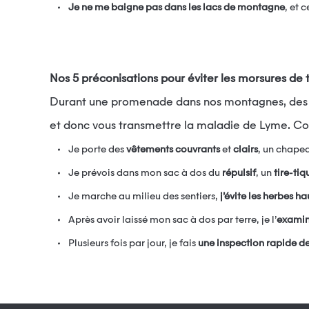
Je ne me baigne pas dans les lacs de montagne
, et
Nos 5 préconisations pour éviter les morsures de t
Durant une promenade dans nos montagnes, des tiques peuvent s’accrocher à votre peau, et peuvent être potentiellement infectées par la bactérie Borrelia,
et donc vous transmettre la maladie de Lyme. Co
Je porte des
vêtements couvrants
et
clairs
, un chapea
Je prévois dans mon sac à dos du
répulsif
, un
tire-tiq
Je marche au milieu des sentiers,
j’évite les herbes ha
Après avoir laissé mon sac à dos par terre, je l’
exami
Plusieurs fois par jour, je fais
une inspection rapide d