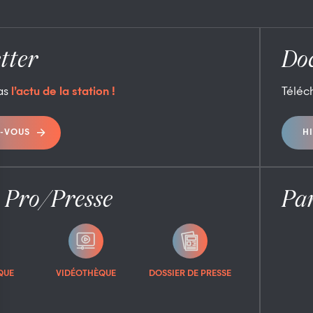
tter
Do
as
l’actu de la station !
Téléc
-VOUS
H
 Pro/Presse
Par
QUE
VIDÉOTHÈQUE
DOSSIER DE PRESSE