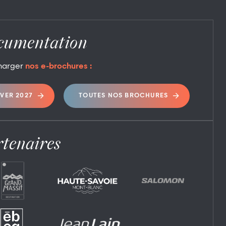
cumentation
harger
nos e-brochures :
IVER 2027
TOUTES NOS BROCHURES
tenaires